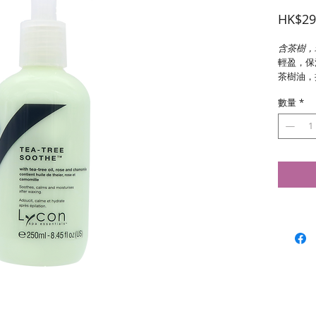
HK$29
含茶樹，
輕盈，保
茶樹油，
Vegan | C
數量
*
容量：
250毫升