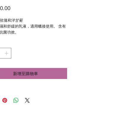
價
0.00
格
玫瑰和洋甘菊
濕和舒緩的乳液，適用蠟後使用。 含有
抗菌功效。
ruelty Free | Gluten Free
新增至購物車